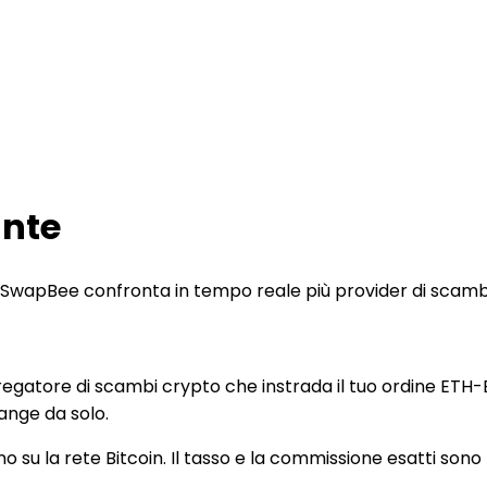
ante
le. SwapBee confronta in tempo reale più provider di scam
atore di scambi crypto che instrada il tuo ordine ETH-BT
ange da solo.
no su la rete Bitcoin. Il tasso e la commissione esatti son