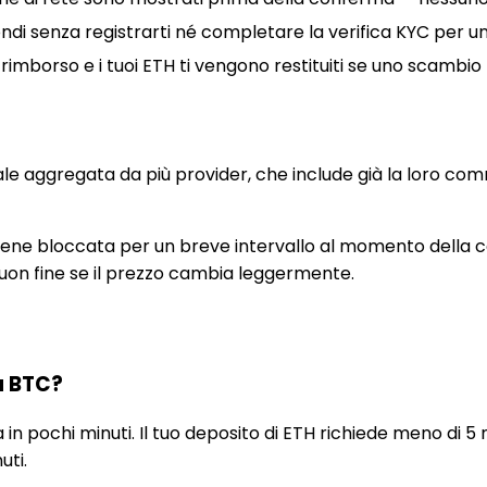
ndi senza registrarti né completare la verifica KYC per 
i rimborso e i tuoi ETH ti vengono restituiti se uno scamb
le aggregata da più provider, che include già la loro com
viene bloccata per un breve intervallo al momento della c
uon fine se il prezzo cambia leggermente.
a BTC?
n pochi minuti. Il tuo deposito di ETH richiede meno di 5
uti.