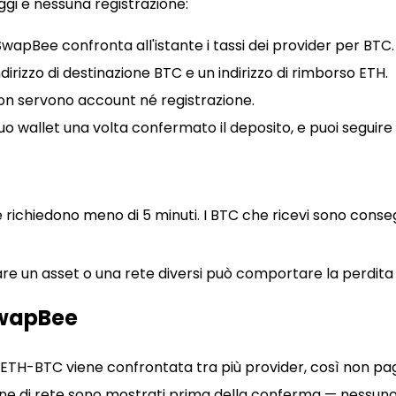
gi e nessuna registrazione:
SwapBee confronta all'istante i tassi dei provider per BTC.
indirizzo di destinazione BTC e un indirizzo di rimborso ETH.
o. Non servono account né registrazione.
uo wallet una volta confermato il deposito, e puoi seguir
richiedono meno di 5 minuti. I BTC che ricevi sono consegn
iare un asset o una rete diversi può comportare la perdita 
SwapBee
 ETH-BTC viene confrontata tra più provider, così non pag
ione di rete sono mostrati prima della conferma — nessun