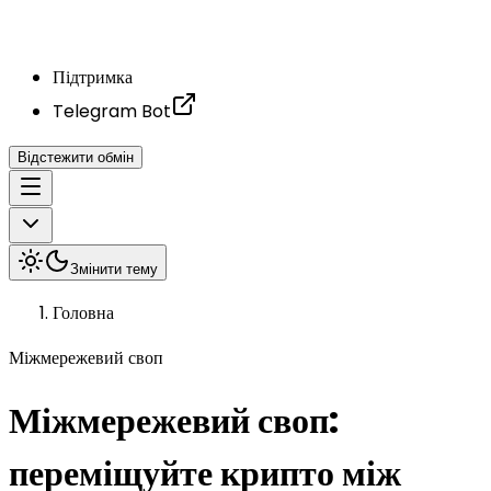
Підтримка
Telegram Bot
Відстежити обмін
Змінити тему
Головна
Міжмережевий своп
Міжмережевий своп:
переміщуйте крипто між