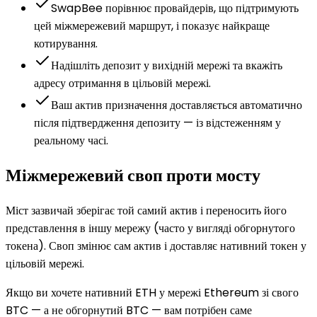
SwapBee порівнює провайдерів, що підтримують
цей міжмережевий маршрут, і показує найкраще
котирування.
Надішліть депозит у вихідній мережі та вкажіть
адресу отримання в цільовій мережі.
Ваш актив призначення доставляється автоматично
після підтвердження депозиту — із відстеженням у
реальному часі.
Міжмережевий своп проти мосту
Міст зазвичай зберігає той самий актив і переносить його
представлення в іншу мережу (часто у вигляді обгорнутого
токена). Своп змінює сам актив і доставляє нативний токен у
цільовій мережі.
Якщо ви хочете нативний ETH у мережі Ethereum зі свого
BTC — а не обгорнутий BTC — вам потрібен саме