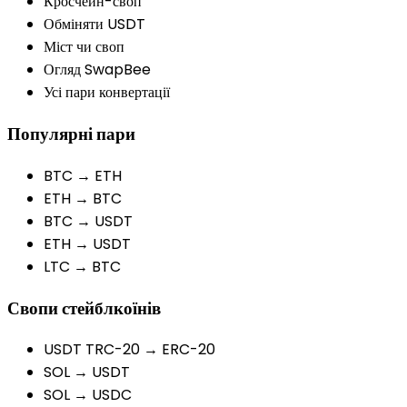
Кросчейн-своп
Обміняти USDT
Міст чи своп
Огляд SwapBee
Усі пари конвертації
Популярні пари
BTC → ETH
ETH → BTC
BTC → USDT
ETH → USDT
LTC → BTC
Свопи стейблкоїнів
USDT TRC-20 → ERC-20
SOL → USDT
SOL → USDC