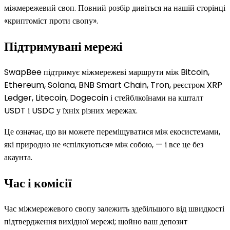
міжмережевий своп. Повний розбір дивіться на нашій сторінці
«криптоміст проти свопу».
Підтримувані мережі
SwapBee підтримує міжмережеві маршрути між Bitcoin,
Ethereum, Solana, BNB Smart Chain, Tron, реєстром XRP
Ledger, Litecoin, Dogecoin і стейблкоїнами на кшталт
USDT і USDC у їхніх різних мережах.
Це означає, що ви можете переміщуватися між екосистемами,
які природно не «спілкуються» між собою, — і все це без
акаунта.
Час і комісії
Час міжмережевого свопу залежить здебільшого від швидкості
підтвердження вихідної мережі; щойно ваш депозит