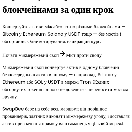
блокчейнами за один крок
Конвертуйте активи між абсолютно різними блокчейнами —
Bitcoin у Ethereum, Solana у USDT тощо — без мостів і
обгортання. Одне котирування, найкращий курс.
Почати міжмережевий своп
Міст проти свопу
Міжмережевий своп конвертує актив в одному блокчейні
безпосередньо в актив в іншому — наприклад, Bitcoin у
Ethereum або SOL у USDT в мережі Tron. Жодних
обгорнутих токенів і нічого не доведеться переносити мостом
вручну.
SwapBee бере на себе весь маршрут: він порівнює
провайдерів, здатних виконати міжмережеву угоду, і доставляє
актив призначення прямо у ваш гаманець у цільовій мережі.