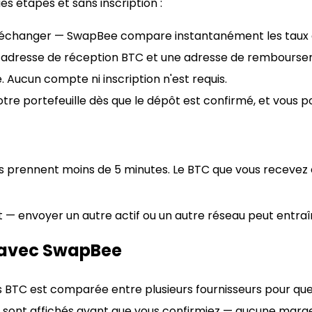
s étapes et sans inscription :
z échanger — SwapBee compare instantanément les taux d
otre adresse de réception BTC et une adresse de rembours
 Aucun compte ni inscription n'est requis.
 portefeuille dès que le dépôt est confirmé, et vous pou
 prennent moins de 5 minutes. Le BTC que vous recevez es
 — envoyer un autre actif ou un autre réseau peut entraî
 avec SwapBee
s BTC est comparée entre plusieurs fournisseurs pour que
seau sont affichés avant que vous confirmiez — aucune mar