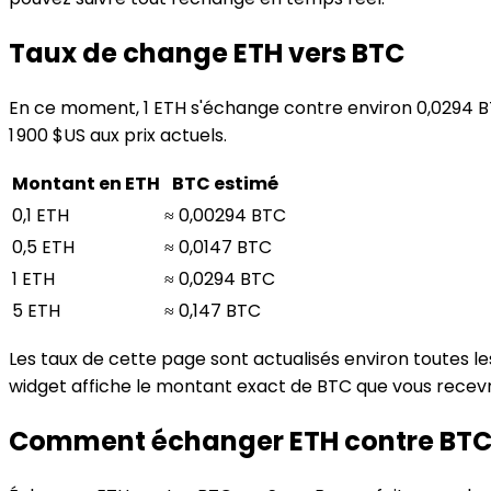
Taux de change ETH vers BTC
En ce moment, 1 ETH s'échange contre environ 0,0294 BT
1 900 $US aux prix actuels.
Montant en ETH
BTC estimé
0,1 ETH
≈ 0,00294 BTC
0,5 ETH
≈ 0,0147 BTC
1 ETH
≈ 0,0294 BTC
5 ETH
≈ 0,147 BTC
Les taux de cette page sont actualisés environ toutes l
widget affiche le montant exact de BTC que vous recevrez
Comment échanger ETH contre BT