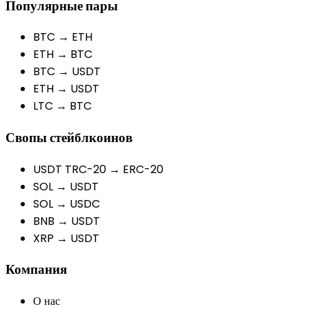
Популярные пары
BTC → ETH
ETH → BTC
BTC → USDT
ETH → USDT
LTC → BTC
Свопы стейблкоинов
USDT TRC-20 → ERC-20
SOL → USDT
SOL → USDC
BNB → USDT
XRP → USDT
Компания
О нас