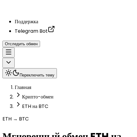
Поддержка
Telegram Bot
Отследить обмен
Переключить тему
Главная
Крипто-обмен
ETH на BTC
ETH → BTC
Мгновенный обмен ETH на