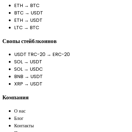
ETH → BTC
BTC → USDT
ETH → USDT
LTC → BTC
Свопы стейблкоинов
USDT TRC-20 → ERC-20
SOL → USDT
SOL → USDC
BNB → USDT
XRP → USDT
Компания
О нас
Блог
Контакты