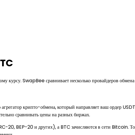
BTC
му курсу. SwapBee сравнивает несколько провайдеров обмена в
агрегатор крипто-обмена, который направляет ваш ордер USD
ятельно сравнивать цены на разных биржах.
20, BEP-20 и других), а BTC зачисляются в сети Bitcoin. Точ
емени.