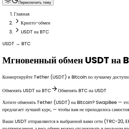
Переключить тему
Главная
Крипто-обмен
USDT на BTC
USDT → BTC
Мгновенный обмен USDT на 
Конвертируйте Tether (USDT) в Bitcoin по лучшему доступно
Обменять USDT на BTC
Обменять BTC на USDT
Хотите обменять Tether (USDT) на Bitcoin? SwapBee — это 
предлагает лучший курс, — чтобы вам не приходилось самосто
Ваши USDT отправляются в выбранной вами сети (TRC-20, ERC-
подтверждения, а весь обмен можно отслеживать в реальном вр