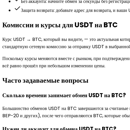
Без аккаунта: начните обмен за секунды без регистра
Защита возврата: добавьте адрес для возврата, и ваши
Комиссии и курсы для USDT на BTC
Курс USDT → BTC, который вы видите, — это актуальная коти
стандартную сетевую комиссию за отправку USDT в выбранно
Поскольку курсы меняются вместе с рынком, при подтверждени
всё равно прошёл при небольшом изменении цены.
Часто задаваемые вопросы
Сколько времени занимает обмен USDT на BTC?
Большинство обменов USDT на BTC завершаются за считаные 
BEP-20 и других), после чего отправляются BTC, которые об
Нужен ли аккаунт для обмена USDT на BTC?