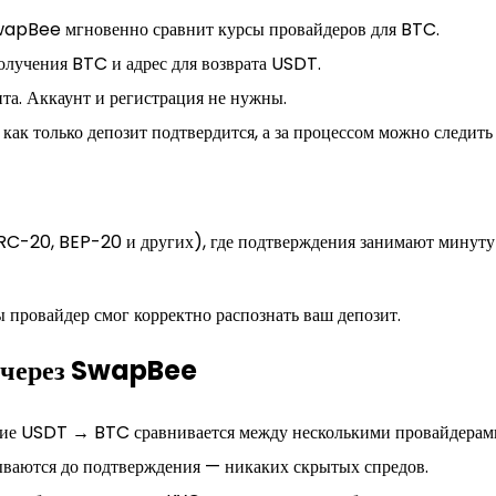
wapBee мгновенно сравнит курсы провайдеров для BTC.
олучения BTC и адрес для возврата USDT.
та. Аккаунт и регистрация не нужны.
как только депозит подтвердится, а за процессом можно следить
C-20, BEP-20 и других), где подтверждения занимают минуту-
 провайдер смог корректно распознать ваш депозит.
C через SwapBee
ие USDT → BTC сравнивается между несколькими провайдерами,
зываются до подтверждения — никаких скрытых спредов.