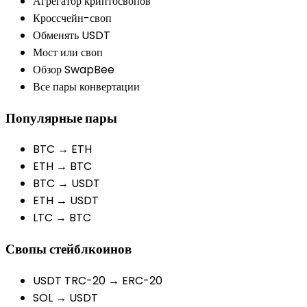
Агрегатор криптосвопов
Кроссчейн-своп
Обменять USDT
Мост или своп
Обзор SwapBee
Все пары конвертации
Популярные пары
BTC → ETH
ETH → BTC
BTC → USDT
ETH → USDT
LTC → BTC
Свопы стейблкоинов
USDT TRC-20 → ERC-20
SOL → USDT